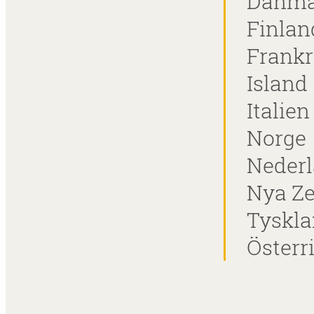
Danma
Finlan
Frankr
Island
Italien
Norge
Neder
Nya Z
Tyskl
Österr