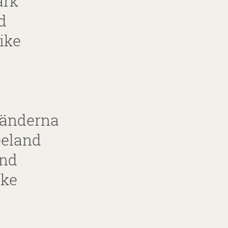
rk
d
ike
länderna
eeland
and
ike