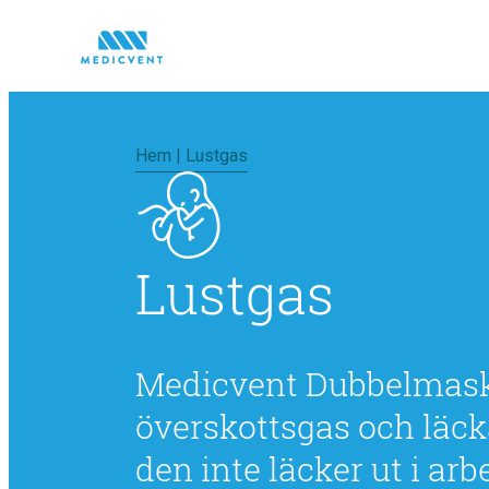
Hem
|
Lustgas
Lustgas
Medicvent Dubbelmask
överskottsgas och läck
den inte läcker ut i arb