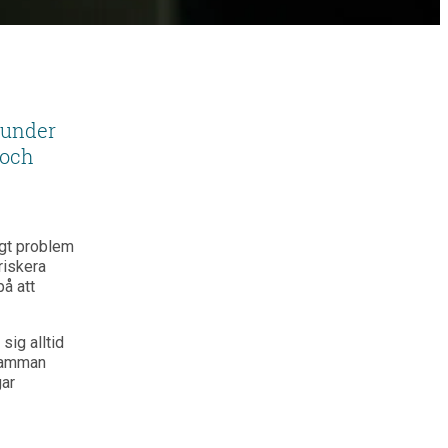
 under
 och
igt problem
riskera
å att
ig alltid
 Mamman
gar