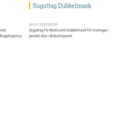
Suguttag Dubbelmask
Art.nr: 532030-DM
 med
Suguttag för Medicvent Dubbelmask för montage i
dkopplingshus
pendel eller vårdrumspanel.