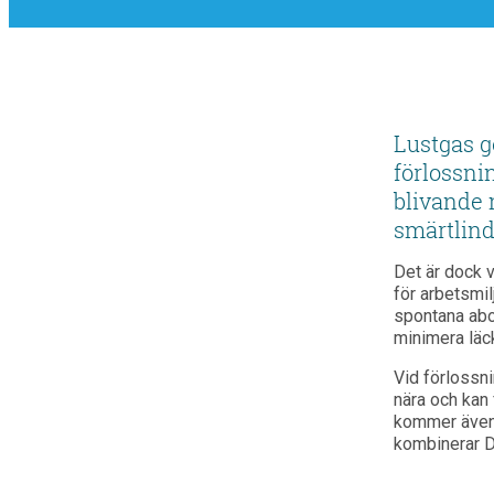
Lustgas g
förlossni
blivande 
smärtlin
Det är dock v
för arbetsmil
spontana abor
minimera läc
Vid förlossn
nära och ka
kommer även 
kombinerar D