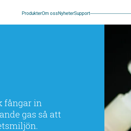
Sök
Produkter
Om oss
Nyheter
Support
 fångar in
ande gas så att
etsmiljön.