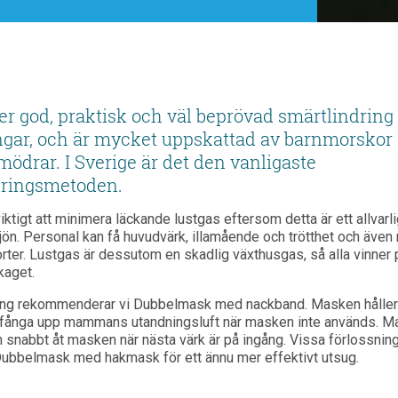
er god, praktisk och väl beprövad smärtlindring
ngar, och är mycket uppskattad av barnmorskor
mödrar. I Sverige är det den vanligaste
dringsmetoden.
iktigt att minimera läckande lustgas eftersom detta är ett allvarl
jön. Personal kan få huvudvärk, illamående och trötthet och även 
ter. Lustgas är dessutom en skadlig växthusgas, så alla vinner p
kaget.
ing rekommenderar vi Dubbelmask med nackband. Masken håller s
n fånga upp mammans utandningsluft när masken inte används.
snabbt åt masken när nästa värk är på ingång. Vissa förlossnin
ubbelmask med hakmask för ett ännu mer effektivt utsug.