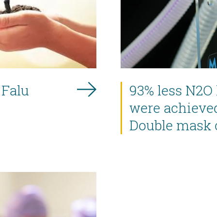
 Falu
93% less N2O 
were achieve
Double mask 