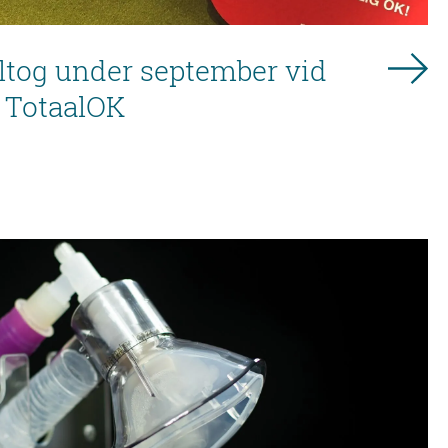
ltog under september vid
 TotaalOK