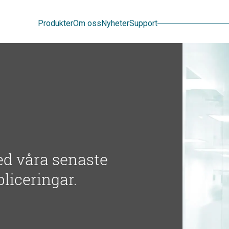
Sök
Produkter
Om oss
Nyheter
Support
ed våra senaste
bliceringar.