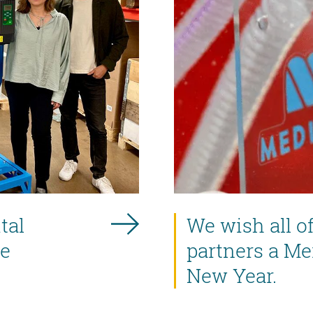
tal
We wish all o
ce
partners a M
New Year.