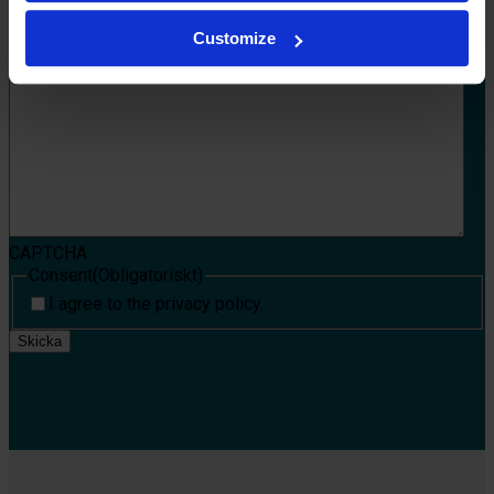
Telefonnummer
Customize
Lämna ett meddelande:
CAPTCHA
Consent
(Obligatoriskt)
I agree to the privacy policy.
Skicka