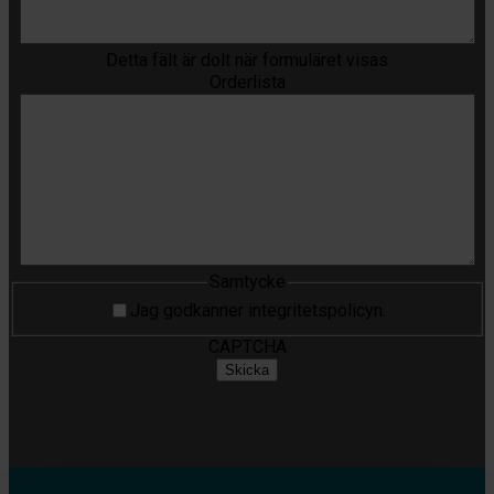
Detta fält är dolt när formuläret visas
Orderlista
Samtycke
Jag godkänner integritetspolicyn.
CAPTCHA
Skicka