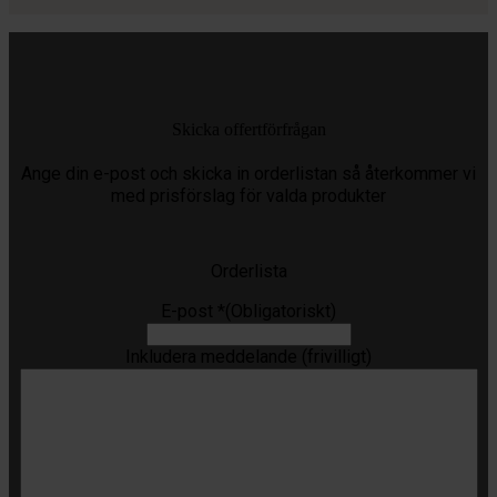
Skicka offertförfrågan
Ange din e-post och skicka in orderlistan så återkommer vi
med prisförslag för valda produkter
Orderlista
E-post *
(Obligatoriskt)
Inkludera meddelande (frivilligt)