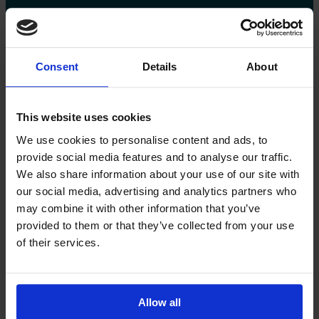
Kontakta oss
Consent
Details
About
Vi berättar gärna mer
Hur kan vi hjälpa dig? Kontakta oss så berättar vi mer.
This website uses cookies
We use cookies to personalise content and ads, to
Kontakta oss
provide social media features and to analyse our traffic.
We also share information about your use of our site with
our social media, advertising and analytics partners who
may combine it with other information that you’ve
provided to them or that they’ve collected from your use
Kontakta oss
of their services.
Namn
E-post*
(Obligatoriskt)
Allow all