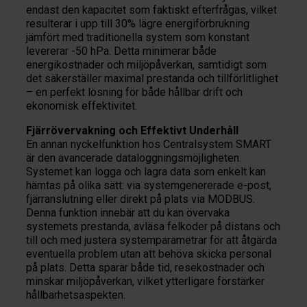
endast den kapacitet som faktiskt efterfrågas, vilket
resulterar i upp till 30% lägre energiförbrukning
jämfört med traditionella system som konstant
levererar -50 hPa. Detta minimerar både
energikostnader och miljöpåverkan, samtidigt som
det säkerställer maximal prestanda och tillförlitlighet
– en perfekt lösning för både hållbar drift och
ekonomisk effektivitet.
Fjärrövervakning och Effektivt Underhåll
En annan nyckelfunktion hos Centralsystem SMART
är den avancerade dataloggningsmöjligheten.
Systemet kan logga och lagra data som enkelt kan
hämtas på olika sätt: via systemgenererade e-post,
fjärranslutning eller direkt på plats via MODBUS.
Denna funktion innebär att du kan övervaka
systemets prestanda, avläsa felkoder på distans och
till och med justera systemparametrar för att åtgärda
eventuella problem utan att behöva skicka personal
på plats. Detta sparar både tid, resekostnader och
minskar miljöpåverkan, vilket ytterligare förstärker
hållbarhetsaspekten.