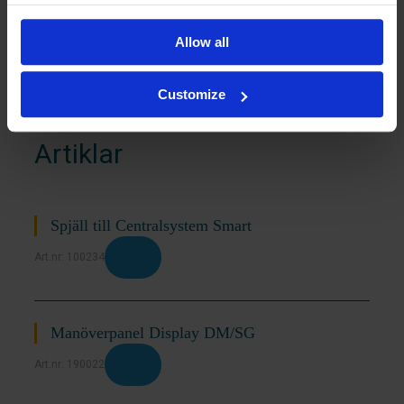
Se tillbehör
Allow all
Customize
Artiklar
Spjäll till Centralsystem Smart
Art.nr: 100234
Manöverpanel Display DM/SG
Art.nr: 190022