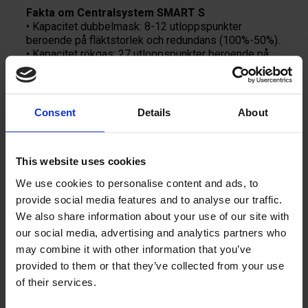
Fakta om Centralsystem SMART S
• Kapacitet dubbelmask: 8-12 utloppspunkter
beroende på fläktstorlek och redundans (100%-50%).
• Kapacitet rökgas: 27 utloppspunkter beroende på
fläktstorlek, samtidigt som 100% redundans
bibehålls.
Consent
Details
About
En investering i framtidens hållbara lösningar –
Central Fan System SMART är en banbrytande
produkt som inte bara uppfyller dagens krav på
This website uses cookies
energieffektivitet och prestanda, utan även
We use cookies to personalise content and ads, to
förbereder er för morgondagens
hållbarhetsutmaningar
.
provide social media features and to analyse our traffic.
We also share information about your use of our site with
our social media, advertising and analytics partners who
may combine it with other information that you’ve
provided to them or that they’ve collected from your use
Lägg till i offert
of their services.