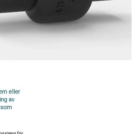
em eller
ing av
i som
nsslang för