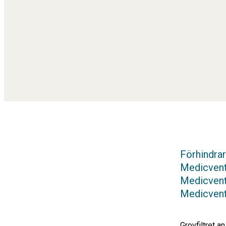
Förhindrar
Medicvent
Medicvent G
Medicvent 
Grovfiltret a