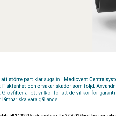
 att större partiklar sugs in i Medicvent Centralsyst
 Fläktenhet och orsakar skador som följd. Användn
rovfilter är ett villkor för att de villkor för garant
lämnar ska vara gällande.
nsluts till 240000 Flödesmätare eller 237001 Gasutlopp expiratio